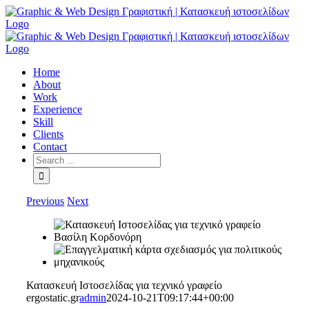
Skip
to
content
Home
About
Work
Experience
Skill
Clients
Contact
Search
for:
Previous
Next
Κατασκευή Ιστοσελίδας για τεχνικό γραφείο
ergostatic.gr
admin
2024-10-21T09:17:44+00:00