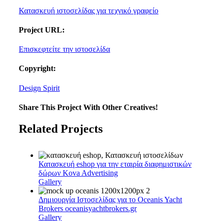
Κατασκευή ιστοσελίδας για τεχνικό γραφείο
Project URL:
Επισκεφτείτε την ιστοσελίδα
Copyright:
Design Spirit
Share This Project With Other Creatives!
Facebook
Twitter
Whatsapp
Google+
Pinterest
Email
Related Projects
Κατασκευή eshop για την εταιρία διαφημιστικών
δώρων Kova Advertising
Gallery
Δημιουργία Ιστοσελίδας για το Oceanis Yacht
Brokers oceanisyachtbrokers.gr
Gallery