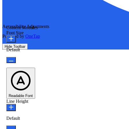
Accessibility Adjustments
Content Modules
Font Size
Powered by
OneTap
Hide Toolbar
Default
Readable Font
Line Height
Default