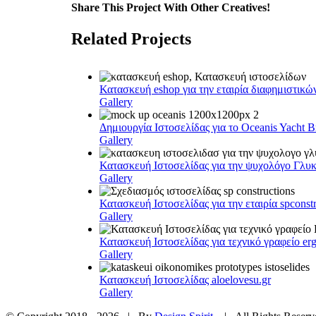
Share This Project With Other Creatives!
Facebook
Twitter
Whatsapp
Google+
Pinterest
Email
Related Projects
Κατασκευή eshop για την εταιρία διαφημιστικ
Gallery
Δημιουργία Ιστοσελίδας για το Oceanis Yacht B
Gallery
Κατασκευή Ιστοσελίδας για την ψυχολόγο Γλυ
Gallery
Κατασκευή Ιστοσελίδας για την εταιρία spconstr
Gallery
Κατασκευή Ιστοσελίδας για τεχνικό γραφείο ergo
Gallery
Κατασκευή Ιστοσελίδας aloelovesu.gr
Gallery