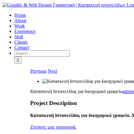
Skip
to
Home
content
About
Work
Experience
Skill
Clients
Contact
Search
for:
Previous
Next
Κατασκευή Ιστοσελίδας για δικηγορικό γραφείο
admin
Project Description
Κατασκευή Ιστοσελίδας για δικηγορικό γραφείο. Δ
Ζητήστε μας προσφορά.